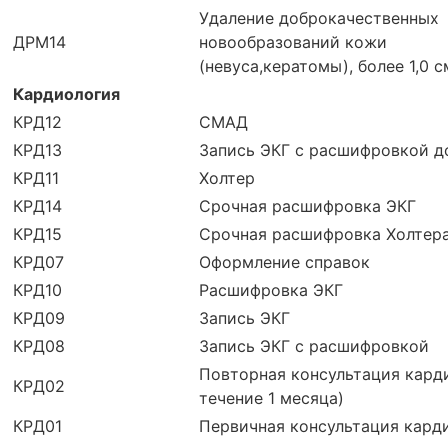
Удаление доброкачественных
ДРМ14
новообразований кожи
(невуса,кератомы), более 1,0 с
Кардиология
КРД12
СМАД
КРД13
Запись ЭКГ с расшифровкой до
КРД11
Холтер
КРД14
Срочная расшифровка ЭКГ
КРД15
Срочная расшифровка Холтер
КРД07
Оформление справок
КРД10
Расшифровка ЭКГ
КРД09
Запись ЭКГ
КРД08
Запись ЭКГ с расшифровкой
Повторная консультация карди
КРД02
течение 1 месяца)
КРД01
Первичная консультация кард