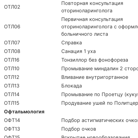
Повторная консультация
ОТЛ02
оториноларинголога
Первичная консультация
ОТЛ06
оториноларинголога с оформ
больничного листа
ОТЛ07
Справка
ОТЛ08
Санация 1 уха
ОТЛ16
Тонзиллор без фонофореза
ОТЛ10
Промывание миндалин 2 стор
ОТЛ12
Вливание внутригортанное
ОТЛ13
Блокада
ОТЛ14
Промывание по Проетцу (куку
ОТЛ15
Продувание ушей по Политце
Офтальмология
ОФТ14
Подбор астигматических очко
ОФТ13
Подбор очков
ОФТ15
Вскрытие новообразования