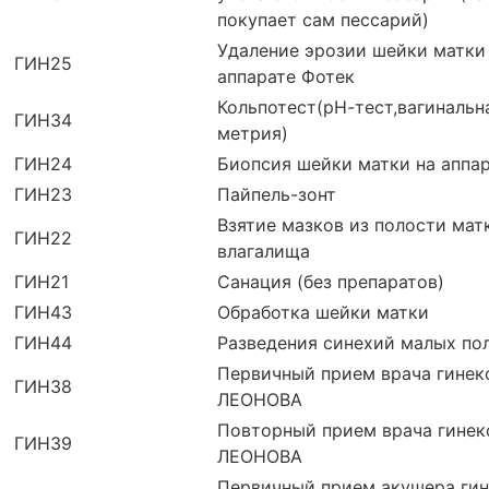
покупает сам пессарий)
Удаление эрозии шейки матки
ГИН25
аппарате Фотек
Кольпотест(рН-тест,вагинальн
ГИН34
метрия)
ГИН24
Биопсия шейки матки на аппа
ГИН23
Пайпель-зонт
Взятие мазков из полости мат
ГИН22
влагалища
ГИН21
Санация (без препаратов)
ГИН43
Обработка шейки матки
ГИН44
Разведения синехий малых по
Первичный прием врача гинек
ГИН38
ЛЕОНОВА
Повторный прием врача гинек
ГИН39
ЛЕОНОВА
Первичный прием акушера гин