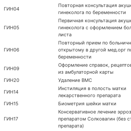
Повторная консультация акуш
ГИН04
гинеколога по беременности
Первичная консультация акуш
ГИН05
гинеколога с оформлением бо
листа
Повторный прием по больничн
ГИН06
открытому в другой мед.орг п
беременности
Оформление справок, рецепто
ГИН09
из амбулаторной карты
ГИН20
Удаление ВМС
Инстиляция в полость матки
ГИН14
лекарственного препарата
ГИН15
Биометрия шейки матки
Консервативное лечение эрроз
ГИН17
препаратом Солковагин (без 
препарата)