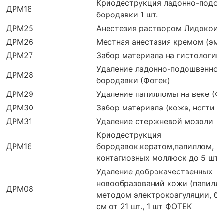
Криодеструкция ладонно-под
ДРМ18
бородавки 1 шт.
ДРМ25
Анестезия раствором Лидоко
ДРМ26
Местная анестазия кремом (э
ДРМ27
Забор материала на гистологи
Удаление ладонно-подошвенн
ДРМ28
бородавки (Фотек)
ДРМ29
Удаление папилломы на веке (
ДРМ30
Забор материала (кожа, ногти 
ДРМ31
Удаление стержневой мозоли
Криодеструкция
ДРМ16
бородавок,кератом,папиллом,
контагиозных моллюск до 5 шт
Удаление доброкачественных
новообразований кожи (папил
ДРМ08
методом электрокоагуляции, б
см от 21 шт., 1 шт ФОТЕК