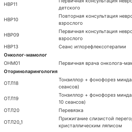
Первичная консультация невр
НВР11
детского
Повторная консультация невр
НВР10
взрослого
Первичная консультация невр
НВР09
взрослого
НВР13
Сеанс иглорефлексотерапии
Онколог-мамолог
ОНМ01
Первичная врача онколога-ма
Оториноларингология
Тонзиллор + фонофорез минда
ОТЛ18
сеансов)
Тонзиллор + фонофорез минда
ОТЛ19
10 сеансов)
ОТЛ20
Перевязка
Прижигание слизистой перего
ОТЛ20_1
кристаллическим ляписом