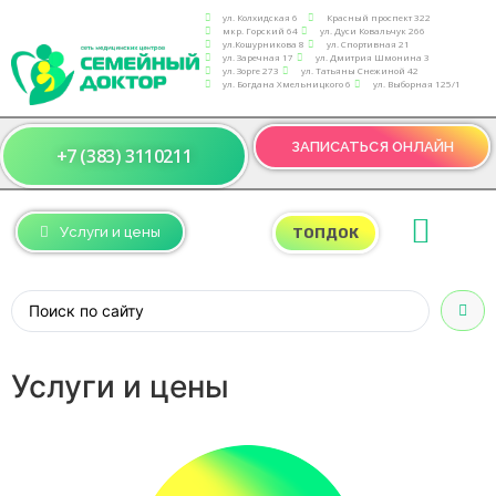
ул. Колхидская 6
Красный проспект 322
мкр. Горский 64
ул. Дуси Ковальчук 266
ул.Кошурникова 8
ул. Спортивная 21
ул. Заречная 17
ул. Дмитрия Шмонина 3
ул. Зорге 273
ул. Татьяны Снежиной 42
ул. Богдана Хмельницкого 6
ул. Выборная 125/1
ЗАПИСАТЬСЯ ОНЛАЙН
+7 (383) 3110211
Услуги и цены
ТОПДОК
Услуги и
цены