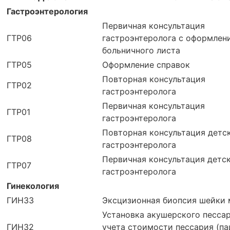
Гастроэнтерология
Первичная консультация
ГТР06
гастроэнтеролога с оформлен
больничного листа
ГТР05
Оформление справок
Повторная консультация
ГТР02
гастроэнтеролога
Первичная консультация
ГТР01
гастроэнтеролога
Повторная консультация детс
ГТР08
гастроэнтеролога
Первичная консультация детс
ГТР07
гастроэнтеролога
Гинекология
ГИН33
Эксцизионная биопсия шейки 
Установка акушерского пессар
ГИН32
учета стоимости пессария (па