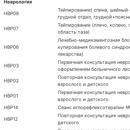
Неврология
Тейпирование( спина, шейный 
НВР08
грудной отдел, грудной+поясн
Тейпирование (плечо, колено, 
НВР07
область таза)
Лечебно-медикаментозная бло
НВР06
купирования болевого синдром
лекарства)
Первичная консультация невро
НВР03
оформлением больничного ли
Повторная консультация невр
НВР02
взрослого и детского
Первичная консультация невр
НВР01
взрослого и детского
НВР14
Сеанс иглорефлексотерапии №
Повторная консультация невр
НВР12
детского