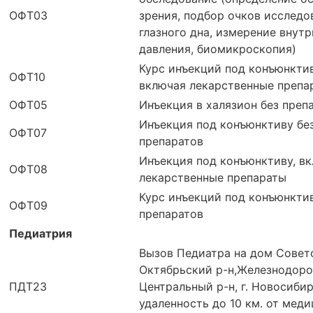
ОФТ03
зрения, подбор очков исследо
глазного дна, измерение внутр
давления, биомикроскопия)
Курс инъекций под конъюнкти
ОФТ10
включая лекарственные препа
ОФТ05
Инъекция в халязион без преп
Инъекция под конъюнктиву бе
ОФТ07
препаратов
Инъекция под конъюнктиву, в
ОФТ08
лекарственные препараты
Курс инъекций под конъюнкти
ОФТ09
препаратов
Педиатрия
Вызов Педиатра на дом Советс
Октябрьский р-н,Железнодоро
ПДТ23
Центральный р-н, г. Новосиби
удаленность до 10 км. от мед