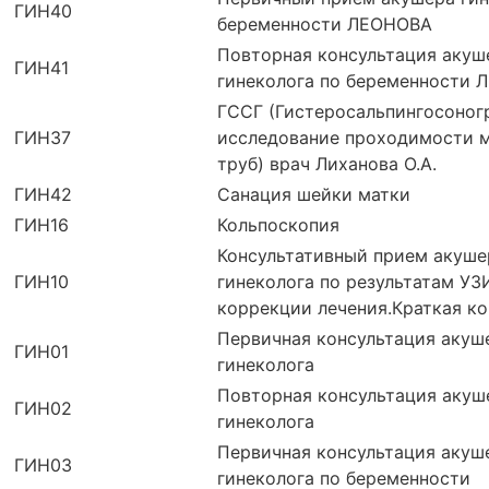
ГИН40
беременности ЛЕОНОВА
Повторная консультация акуш
ГИН41
гинеколога по беременности
ГССГ (Гистеросальпингосоног
ГИН37
исследование проходимости 
труб) врач Лиханова О.А.
ГИН42
Санация шейки матки
ГИН16
Кольпоскопия
Консультативный прием акуше
ГИН10
гинеколога по результатам УЗ
коррекции лечения.Краткая к
Первичная консультация акуш
ГИН01
гинеколога
Повторная консультация акуш
ГИН02
гинеколога
Первичная консультация акуш
ГИН03
гинеколога по беременности