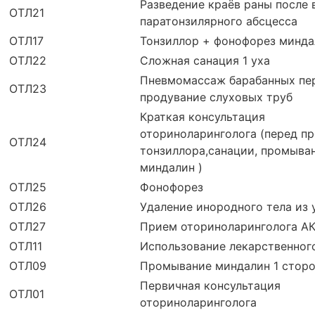
Разведение краёв раны после
ОТЛ21
паратонзилярного абсцесса
ОТЛ17
Тонзиллор + фонофорез минда
ОТЛ22
Сложная санация 1 уха
Пневмомассаж барабанных пе
ОТЛ23
продувание слуховых труб
Краткая консультация
оториноларинголога (перед п
ОТЛ24
тонзиллора,санации, промыва
миндалин )
ОТЛ25
Фонофорез
ОТЛ26
Удаление инородного тела из 
ОТЛ27
Прием оториноларинголога АКЦ
ОТЛ11
Использование лекарственног
ОТЛ09
Промывание миндалин 1 стор
Первичная консультация
ОТЛ01
оториноларинголога