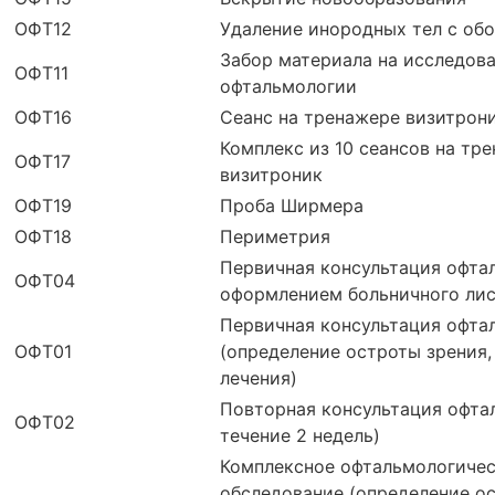
ОФТ12
Удаление инородных тел с обо
Забор материала на исследова
ОФТ11
офтальмологии
ОФТ16
Сеанс на тренажере визитрон
Комплекс из 10 сеансов на тр
ОФТ17
визитроник
ОФТ19
Проба Ширмера
ОФТ18
Периметрия
Первичная консультация офта
ОФТ04
оформлением больничного ли
Первичная консультация офта
ОФТ01
(определение остроты зрения,
лечения)
Повторная консультация офта
ОФТ02
течение 2 недель)
Комплексное офтальмологиче
обследование (определение о