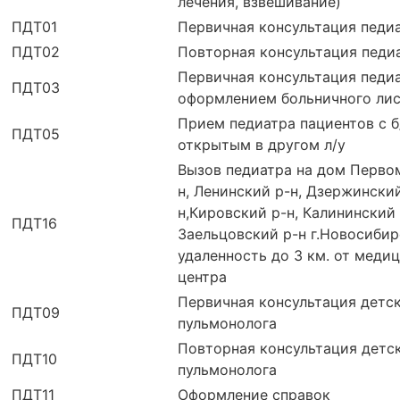
лечения, взвешивание)
ПДТ01
Первичная консультация педи
ПДТ02
Повторная консультация педи
Первичная консультация педиа
ПДТ03
оформлением больничного ли
Прием педиатра пациентов с б
ПДТ05
открытым в другом л/у
Вызов педиатра на дом Перво
н, Ленинский р-н, Дзержински
н,Кировский р-н, Калининский 
ПДТ16
Заельцовский р-н г.Новосибир
удаленность до 3 км. от меди
центра
Первичная консультация детс
ПДТ09
пульмонолога
Повторная консультация детс
ПДТ10
пульмонолога
ПДТ11
Оформление справок