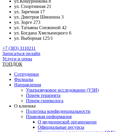
ул.Кошурникова 8
ул. Спортивная 21
ул. Заречная 17
ул. Дмитрия Шмонина 3
ул. Зорге 273
ул. Татьяны Снежиной 42
ул. Богдана Хмельницкого 6
ул. Выборная 125/1
+7 (383) 3110211
Записаться онлайн
Услуги и цены
ТОПДОК
Сотрудники
Филиалы
Направления
Ультразвуковое исследование (УЗИ)
Прием терапевта
Прием гинеколога
О клинике
Политика конфиденциальности
Правовая информация
О медицинской организации
Официальные ресурсы