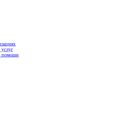
изациях
 услуг
й помощи