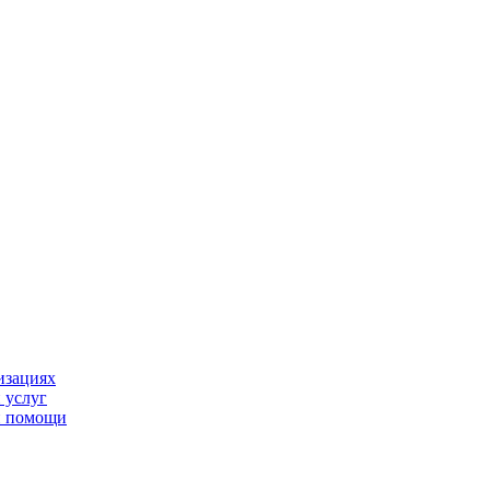
изациях
 услуг
й помощи