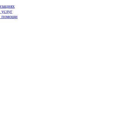
изациях
 услуг
й помощи