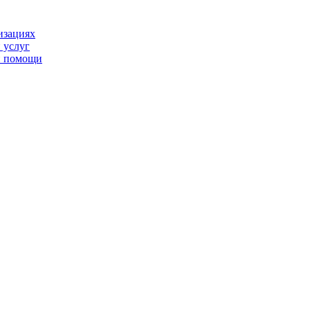
изациях
 услуг
й помощи