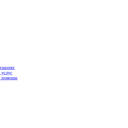
изациях
 услуг
й помощи