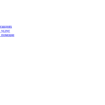
изациях
 услуг
й помощи