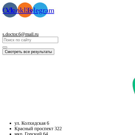
Перейти
Odnoklassniki
Vk
Telegram
к
содержимому
s.doctor.6@mail.ru
Смотреть все результаты
ул. Колхидская 6
Красный проспект 322
мкр. Горский 64